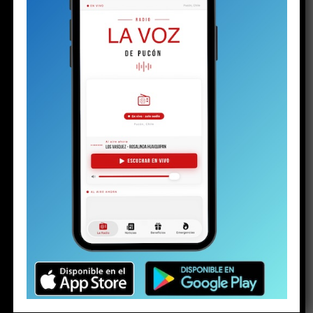
a Dreams Temuco
ESPECTÁCULO
1 año atrás
Maly Jorquiera llega con su encanto y ritmo
latino a Dreams Temuco
ESPECTÁCULO
1 año atrás
”Placard” llega a Dreams con lo mejor de Soda
Stereo
ESPECTÁCULO
1 año atrás
Willy Sabor celebra a los padres con su
inconfundible humor en Dreams