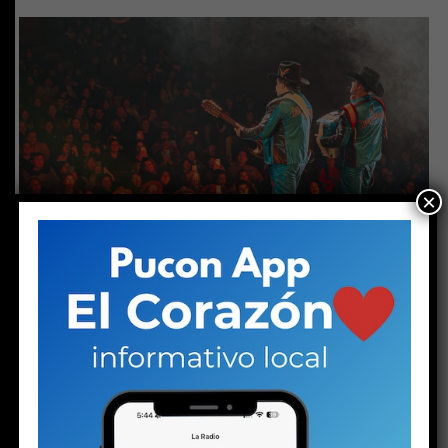
×
ESPECTÁCULO
1 año atrás
“La Descendencia ” llega con sus
mejores rancheras a Dreams
Temuco
ESPECTÁCULO
1 año atrás
Banda “Combo Con Clase” trae su Cumbia Latina