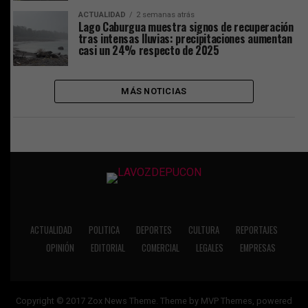
ACTUALIDAD
2 semanas atrás
Lago Caburgua muestra signos de recuperación
tras intensas lluvias: precipitaciones aumentan
casi un 24% respecto de 2025
MÁS NOTICIAS
ACTUALIDAD
POLITICA
DEPORTES
CULTURA
REPORTAJES
OPINIÓN
EDITORIAL
COMERCIAL
LEGALES
EMPRESAS
Copyright © 2017 Zox News Theme. Theme by MVP Themes, powered