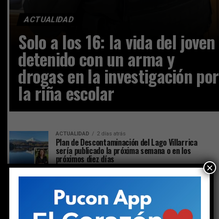
ACTUALIDAD
Solo a los 16: la vida del joven
detenido con un arma y
drogas en la investigación por
la riña escolar
ACTUALIDAD
2 días atrás
Plan de Descontaminación del Lago Villarrica
sería publicado la próxima semana o en los
próximos diez días
×
ACTUALIDAD
2 días atrás
El duro informe municipal respecto a tradicional
feria artesanal ubicada a un costado del
gimnasio