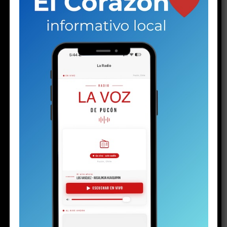
ACTUALIDAD
4 días atrás
Gobierno reconoce que caminos dañados por el
temporal requerirán un trabajo especial de
Vialidad
ACTUALIDAD
6 días atrás
Ministra de Medio Ambiente y toma de razón del
Plan de Descontaminación del Lago Villarrica:
“Una muy buena noticia para La Araucanía y el
país”