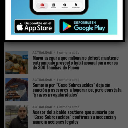
ACTUALIDAD
7 días atrás
Alcalde no acepta la renuncia de
asesor de Riesgos: Esteban Backit
se reintegra el lunes
ACTUALIDAD
1 semana atrás
Minvu asegura que millonario déficit mantiene
entrampado proyecto habitacional para cerca
de 300 familias de Pucón
ACTUALIDAD
1 semana atrás
Sumario por “Caso Sobresueldos” deja sin
sanción a asesores a honorarios, pero constata
“graves irregularidades”
ACTUALIDAD
1 semana atrás
Asesor del alcalde sostiene que sumario por
“Caso Sobresueldos” confirma su inocencia y
anuncia acciones legales