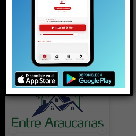
📍 Pucón Online
⭐ DESTACADOS
‹
›