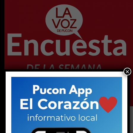
×
[yop_poll id=11]