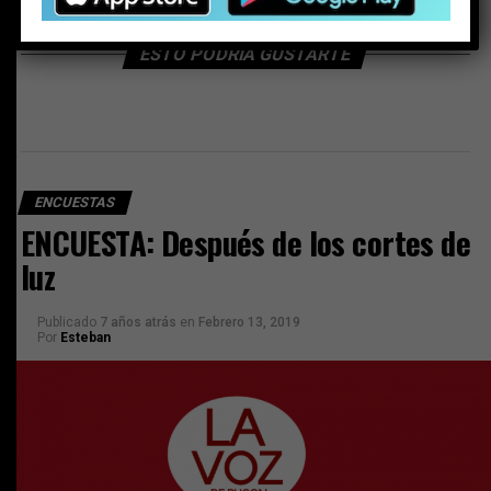
ESTO PODRÍA GUSTARTE
ENCUESTAS
ENCUESTA: Después de los cortes de
luz
Publicado
7 años atrás
en
Febrero 13, 2019
Por
Esteban