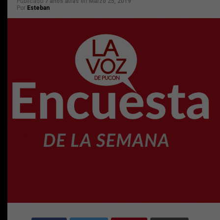
Publicado
7 años atrás
en
Marzo 25, 2019
Por
Esteban