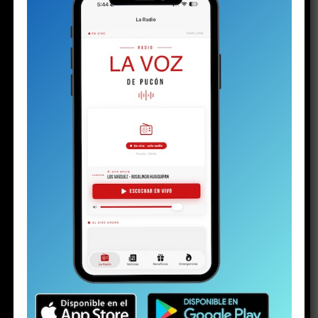
Share this:
Facebook
X
RELATED TOPICS:
TAMBIEN
Encuesta: ¿Crees que un Plan regulador Comunal
actualizado podrá ordenar el crecimiento de Pucón?
NO TE PIERDAS
ENCUESTA: Después de los cortes de luz