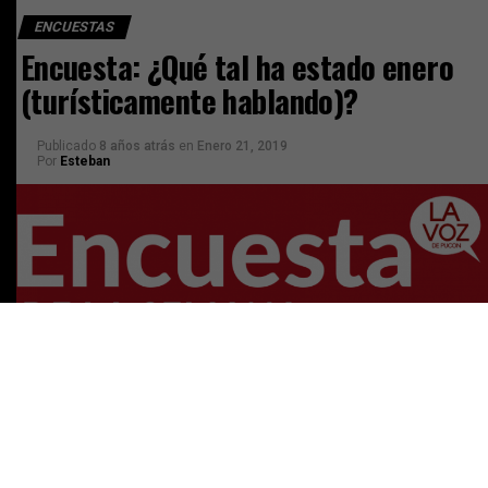
ENCUESTAS
Encuesta: ¿Qué tal ha estado enero
(turísticamente hablando)?
Publicado
8 años atrás
en
Enero 21, 2019
Por
Esteban
[yop_poll id=7]