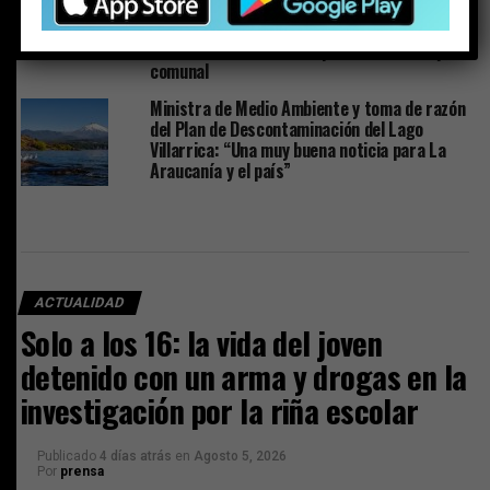
Sobresueldos: ex-Administrador y asesor
financiero del alcalde dicen que las
remuneraciones fueron pactadas con el jefe
comunal
Ministra de Medio Ambiente y toma de razón
del Plan de Descontaminación del Lago
Villarrica: “Una muy buena noticia para La
Araucanía y el país”
ACTUALIDAD
Solo a los 16: la vida del joven
detenido con un arma y drogas en la
investigación por la riña escolar
Publicado
4 días atrás
en
Agosto 5, 2026
Por
prensa