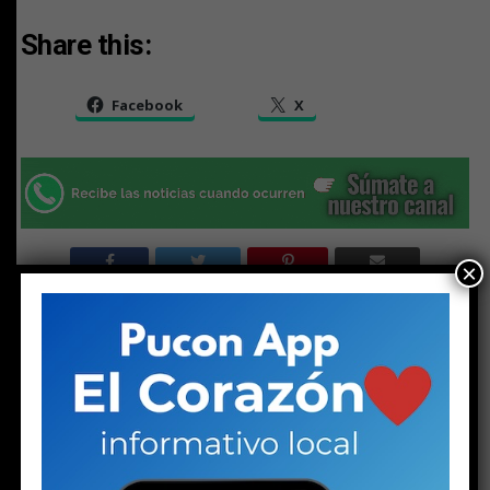
Share this:
Facebook
X
×
RELATED TOPICS:
DESTACADO
INVIERNO
NEVADA
PUCON
NO TE PIERDAS
Solo a los 16: la vida del joven detenido con un arma y
drogas en la investigación por la riña escolar