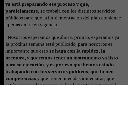
ya está preparando ese proceso y que,
paralelamente, s
e trabaja con los distintos servicios
públicos para que la implementación del plan comience
apenas entre en vigencia.
“Nosotros esperamos que ahora, pronto, esperamos ya
la próxima semana esté publicado, para nosotros es
importante que esto
se haga con la rapidez, la
premura, y queremos tener un instrumento ya listo
para su ejecución, y es por eso que hemos estado
trabajando con los servicios públicos, que tienen
competencias
y que tienen medidas inmediatas, que
estén preparados para ya su implementación”, señaló.
Castillo destacó que el plan representa un desafío de
largo plazo, pero aseguró que las instituciones ya están
preparando las primeras acciones:
“Es un tremendo
desafío, es un trabajo a largo plazo, pero que
sabemos se ha hecho de manera responsable
, y eso