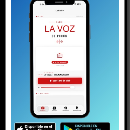
ESTO PODRÍA GUSTARTE
El silencio de los (no) inocentes
PuconApp completa su despliegue y ya está
disponible en Android
Solo a los 16: la vida del joven detenido con
un arma y drogas en la investigación por la
riña escolar
Plan de Descontaminación del Lago Villarrica
sería publicado la próxima semana o en los
próximos diez días
Los detalles inéditos del sumario por Caso