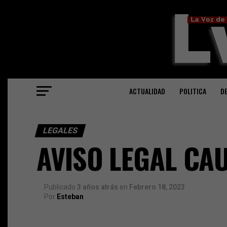
ACTUALIDAD
POLITICA
D
LEGALES
AVISO LEGAL CA
Publicado
3 años atrás
en
Febrero 18, 2023
Por
Esteban