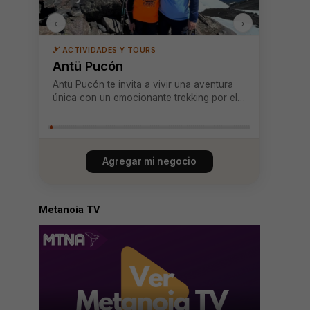
‹
›
🎿 ACTIVIDADES Y TOURS
Antü Pucón
Antü Pucón te invita a vivir una aventura
única con un emocionante trekking por el
volcán Sollipulli, un destino donde la
naturaleza virgen y los paisajes
impresionantes te rodean en cada paso.
Durante la excursión, explorarás glaciares
Agregar mi negocio
imponentes...
Metanoia TV