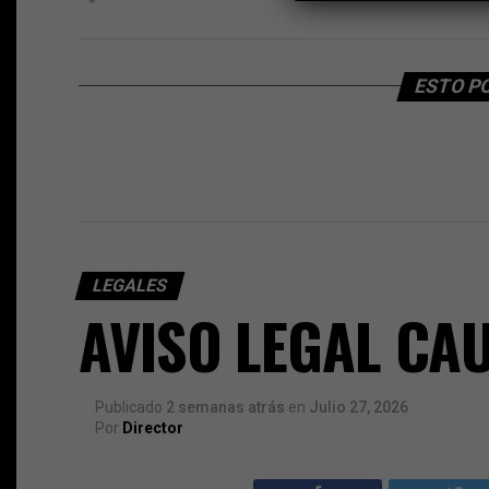
ESTO P
LEGALES
AVISO LEGAL CA
Publicado
2 semanas atrás
en
Julio 27, 2026
Por
Director