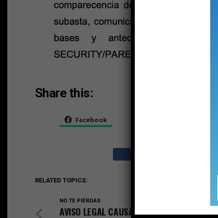
Share this:
Facebook
X
RELATED TOPICS:
NO TE PIERDAS
AVISO LEGAL CAUSA C-2354-2O22