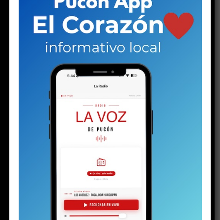
RELATED TOPICS:
NO TE PIERDAS
AVISO LEGAL CAUSA V-87-2025
ESTO PODRÍA GUSTARTE
LEGALES
AVISO LEGAL CAUSA V-87-2025
Publicado
2 semanas atrás
en
Julio 24, 2026
Por
Director