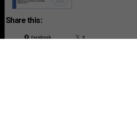
Share this:
Facebook
X
RELATED TOPICS:
TAMBIEN
AVISO LEGAL CAUSA V-87-2025
NO TE PIERDAS
AVISO LEGAL CAUSA V-88-2025
ESTO PODRÍA GUSTARTE