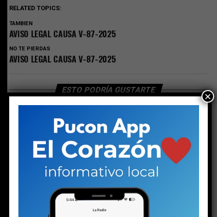
RELATED TOPICS:
TAMBIEN
AVISO LEGAL CAUSA V-87-2025
NO TE PIERDAS
AVISO LEGAL CAUSA V-87-2025
ESTO PODRÍA GUSTARTE
×
LEGALES
AVISO LEGAL CAUSA V-87-2025
Publicado
2 semanas atrás
en
Julio 23, 2026
Por
Director