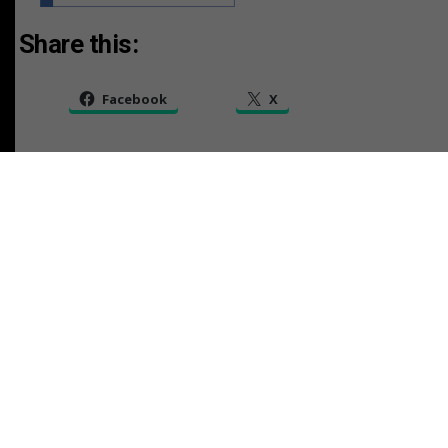
Share this:
Facebook
X
RELATED TOPICS:
TAMBIEN
AVISO LEGAL CAUSA V-88-2025
NO TE PIERDAS
AVISO LEGAL CAUSA V-88-2025
ESTO PODRÍA GUSTARTE