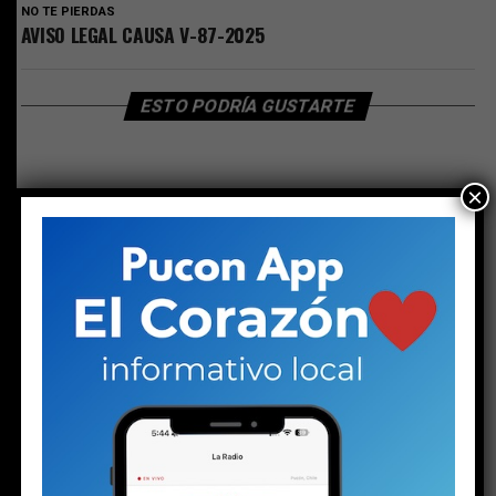
NO TE PIERDAS
AVISO LEGAL CAUSA V-87-2025
ESTO PODRÍA GUSTARTE
×
LEGALES
AVISO LEGAL CAUSA V-87-2025
Publicado
2 semanas atrás
en
Julio 24, 2026
Por
Director