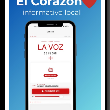
ESTO PODRÍA GUSTARTE
LEGALES
AVISO LEGAL CAUSA V-87-2025
Publicado
2 semanas atrás
en
Julio 23, 2026
Por
Director