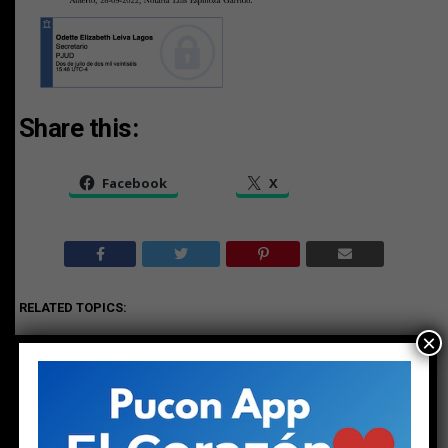
Share this:
Facebook
X
RELATED TOPICS:
×
TAMBIEN
AVISO LEGAL CAUSA V-87-2025
NO TE PIERDAS
AVISO LEGAL CAUSA V-87-2025