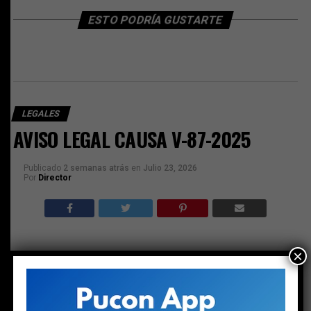
ESTO PODRÍA GUSTARTE
LEGALES
AVISO LEGAL CAUSA V-87-2025
Publicado
2 semanas atrás
en
Julio 23, 2026
Por
Director
×