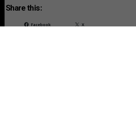
Share this:
Facebook
X
RELATED TOPICS:
TAMBIEN
AVISO LEGAL CAUSA V-88-2025
NO TE PIERDAS
AVISO LEGAL CAUSA V-2655-2010
ESTO PODRÍA GUSTARTE