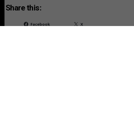
Share this:
Facebook
X
RELATED TOPICS:
TAMBIEN
AVISO LEGAL CAUSA V-88-2025
NO TE PIERDAS
AVISO LEGAL CAUSA V-2655-2010
ESTO PODRÍA GUSTARTE