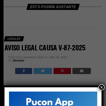
ESTO PODRÍA GUSTARTE
LEGALES
AVISO LEGAL CAUSA V-87-2025
Publicado
2 semanas atrás
en
Julio 23, 2026
Por
Director
×