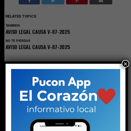
RELATED TOPICS:
TAMBIEN
AVISO LEGAL CAUSA V-87-2025
NO TE PIERDAS
AVISO LEGAL CAUSA V-87-2025
×
ESTO PODRÍA GUSTARTE
LEGALES
AVISO LEGAL CAUSA V-87-2025
Publicado
2 semanas atrás
en
Julio 23, 2026