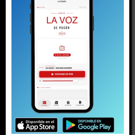
Por
Director
Share this: