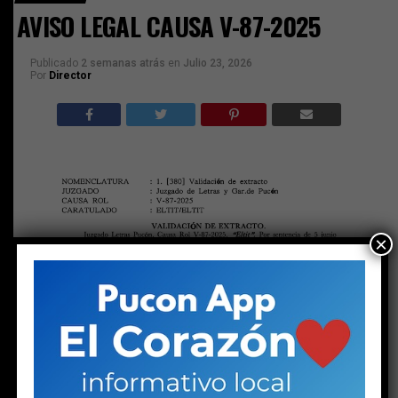
AVISO LEGAL CAUSA V-87-2025
Publicado
2 semanas atrás
en
Julio 23, 2026
Por
Director
×