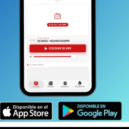
grabado con Ozuna y “La Besé”, tema interpretado junto
ia de Franco
El Gorila en Dreams será la antesala
cográfica titulada “Back to the Jungle” , que trae
ó su representante.
El acceso al espectáculo, que
con la entrada al principal centro de entretención de la
cio fiscal.