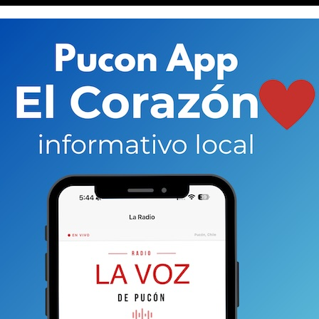
orrido decenas de países con su música y sus discos
Fue precisamente en uno de esos viajes que
s,tanto así que actualmente sus días transcurren
 donde tiene oficinas para el manejo
 país que Franco encuentra muy hermoso.
Puerto
e valora mucho”, acotó a este medio su manager Carlos
n destacadas cultores de la cumbia y el
(con Wisiny&Yandel) y “La Viuda Negra (con
sta sugerente propuesta de viernes en el escenario de la