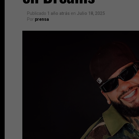
Publicado
1 año atrás
en
Julio 18, 2025
Por
prensa