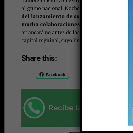
También incluirá el éxito “De Vez En Cuando”, 
al grupo nacional Noche de Brujas.“La presenc
del lanzamiento de su nueva producción dis
mucha colaboraciones importantes”, agreg
arrancará no antes de las 23:00 horas, es gratis 
capital reguinal, cuyo importe total es en benefi
Share this:
Facebook
X