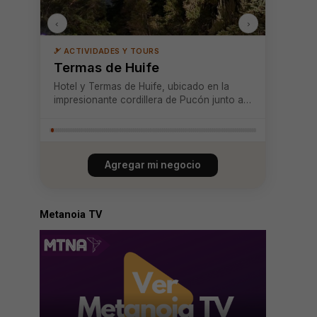
‹
›
🎿 ACTIVIDADES Y TOURS
Termas de Huife
Hotel y Termas de Huife, ubicado en la
impresionante cordillera de Pucón junto al
río Liucura, ofrece una experiencia
incomparable de descanso, relajación y
conexión con la naturaleza. Su moderna
infraestructura incluye un acogedor hotel,
Agregar mi negocio
restaura...
Metanoia TV