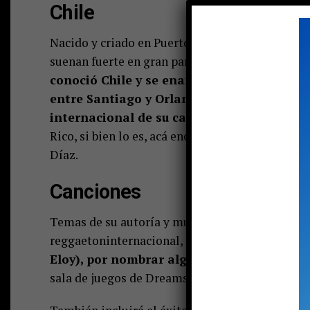
Chile
Nacido y criado en Puerto Rico, “Franco” ha rec
suenan fuerte en gran parte de América Latina.
conoció Chile y se enamoró de nuestro paí
entre Santiago y Orlando (Estados Unidos)
internacional de su carrera. “Chile es un
Rico, si bien lo es, acá encontró contrastes qu
Díaz.
Canciones
Temas de su autoría y muchos otros cantados co
reggaetoninternacional,
como “Sexo Seguro” 
Eloy), por nombrar algunos,
serán parte de e
sala de juegos de Dreams.