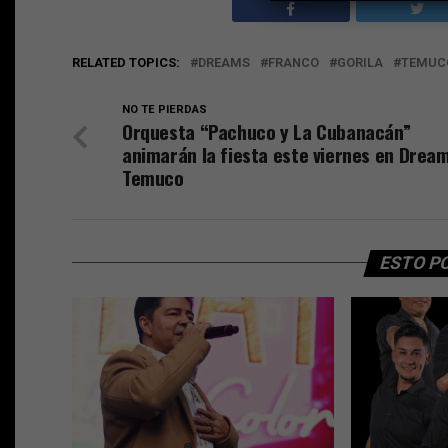
RELATED TOPICS:
DREAMS
FRANCO
GORILA
TEMUC
NO TE PIERDAS
Orquesta “Pachuco y La Cubanacán”
animarán la fiesta este viernes en Drea
Temuco
ESTO P