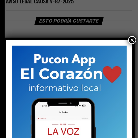
AVISO LEGAL CAUSA V-87-2025
ESTO PODRÍA GUSTARTE
×
LEGALES
AVISO LEGAL CAUSA V-87-2025
Publicado
2 semanas atrás
en
Julio 23, 2026
Por
Director