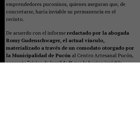
emprendedores puconinos, quienes aseguran que, de
concretarse, haría inviable su permanencia en el
recinto.
De acuerdo con el informe
redactado por la abogada
Romy Gudenschwager, el actual vínculo,
materializado a través de un comodato otorgado por
la Municipalidad de Pucón
al Centro Artesanal Pucón,
presenta “vicios de legalidad” que lo harían inviable.
“La administración de la Municipalidad, representada
por el alcalde, tiene el deber imperativo de resguardar el
patrimonio municipal y velar por el cumplimiento de las
funciones institucionales.
El actual vínculo con el
Centro Artesanal Pucón presenta vicios de
legalidad, riesgos para la seguridad pública y una
subvaluación de ingresos que contraviene la
normativa legal”, señala el documento.