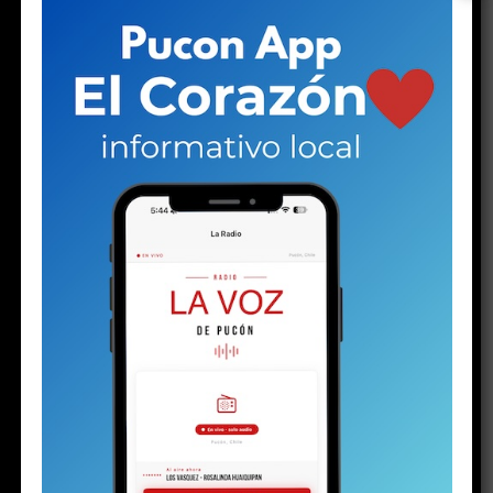
Facebook
X
RELATED TOPICS:
ADOLESCENTE
DESTACADO
HISTORIA
PUCON
NO TE PIERDAS
Plan de Descontaminación del Lago Villarrica sería
publicado la próxima semana o en los próximos diez días
ESTO PODRÍA GUSTARTE
El silencio de los (no) inocentes