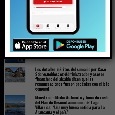
PuconApp completa su despliegue y ya está
disponible en Android
Plan de Descontaminación del Lago Villarrica
sería publicado la próxima semana o en los
próximos diez días
Los detalles inéditos del sumario por Caso
Sobresueldos: ex-Administrador y asesor
financiero del alcalde dicen que las
remuneraciones fueron pactadas con el jefe
comunal
Ministra de Medio Ambiente y toma de razón
del Plan de Descontaminación del Lago
Villarrica: “Una muy buena noticia para La
Araucanía y el país”