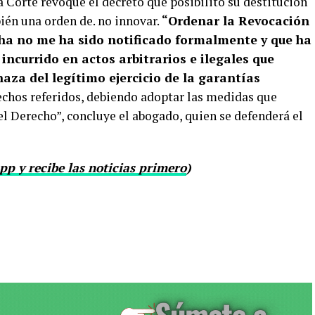
la Corte revoque el decreto que posibilitó su destitución
bién una orden de. no innovar.
“Ordenar la Revocación
echa no me ha sido notificado formalmente y que ha
incurrido en actos arbitrarios e ilegales que
aza del legítimo ejercicio de la garantías
echos referidos, debiendo adoptar las medidas que
el Derecho”, concluye el abogado, quien se defenderá el
p y recibe las noticias primero
)