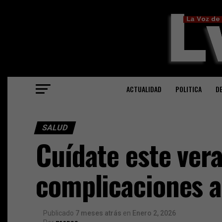
ACTUALIDAD
POLITICA
D
SALUD
Cuídate este ver
complicaciones an
Publicado
7 meses atrás
en
Enero 2, 2026