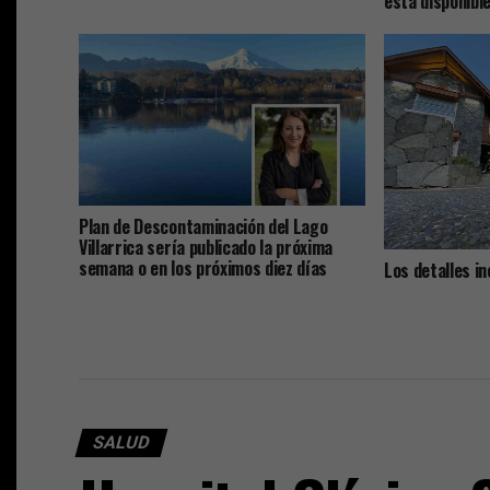
está disponibl
Plan de Descontaminación del Lago
Villarrica sería publicado la próxima
semana o en los próximos diez días
Los detalles i
Caso Sobresuel
asesor financie
las remunerac
con el jefe co
SALUD