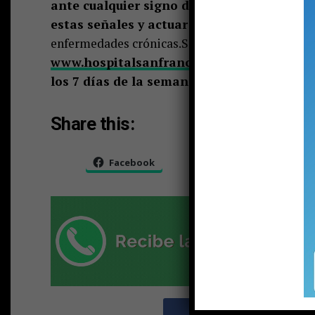
ante cualquier signo de mareo, cansancio 
estas señales y actuar a tiempo puede mar
enfermedades crónicas.Si necesitas una consult
www.hospitalsanfranciscodepucon.cl
. Y re
los 7 días de la semana
, para cuidarte a ti y
Share this:
Facebook
X