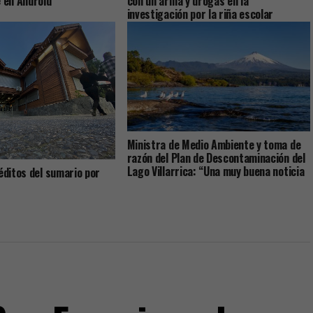
e en Android
con un arma y drogas en la
investigación por la riña escolar
Ministra de Medio Ambiente y toma de
razón del Plan de Descontaminación del
Lago Villarrica: “Una muy buena noticia
néditos del sumario por
para La Araucanía y el país”
dos: ex-Administrador y
ro del alcalde dicen que
iones fueron pactadas
munal