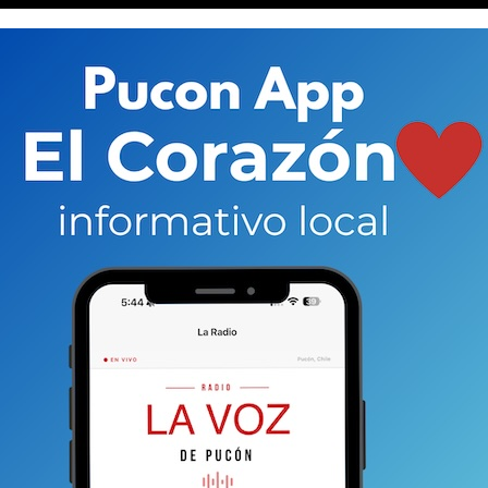
ecta al sol en los horarios de mayor radiación,
horas.
Durante ese periodo, se recomienda buscar
e sol y aplicar protector solar.
utinas habituales de salud. Durante las vacaciones
s, pero mantener los tratamientos indicados
por
escompensaciones.
rutas y verduras con alto contenido de agua, evitar el
das,
y mantener los espacios ventilados o frescos.
rlo en horarios de menor temperatura y descansa