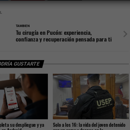
L
TAMBIEN
Tu cirugía en Pucón: experiencia,
confianza y recuperación pensada para ti
ODRÍA GUSTARTE
eta su despliegue y ya
Solo a los 16: la vida del joven detenido