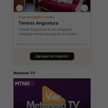
‹
›
🎿 ACTIVIDADES Y TOURS
Termas Angostura
Termas Angostura es un acogedor
complejo termal ubicado en el camino
Pucón–Curarrehue, reconocido por sus
aguas termales 100 % naturales, ricas en
minerales y con temperaturas ideales para
el descanso, provenientes directamente de
Agregar mi negocio
la zona cordille...
Metanoia TV