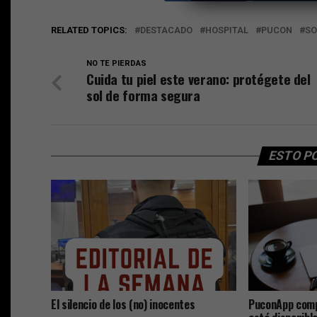
RELATED TOPICS:
DESTACADO
HOSPITAL
PUCON
SO
NO TE PIERDAS
Cuida tu piel este verano: protégete del
sol de forma segura
ESTO P
El silencio de los (no) inocentes
PuconApp compl