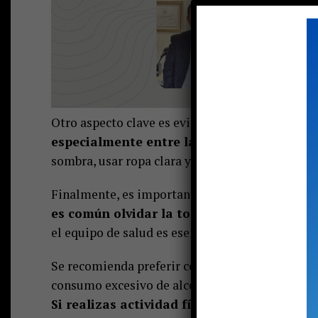
Otro aspecto clave es evitar
la exposición dir
especialmente entre las 12:00 y las 16:00 
sombra, usar ropa clara y liviana, gorro, lentes d
Finalmente, es importante
no descuidar las r
es común olvidar la toma de medicamento
el equipo de salud es esencial para prevenir d
Se recomienda preferir comidas livianas, como f
consumo excesivo de alcohol y bebidas azucara
Si realizas actividad física, procura hace