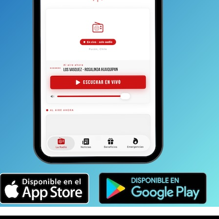
extremo o dolor de cabeza. Prestar atención a
car la diferencia
, especialmente en personas con
a médica de especialidad, agenda tu cita en
cuerda que la urgencia está abierta las
24 horas del día,
 a tu familia cuando más lo necesites.