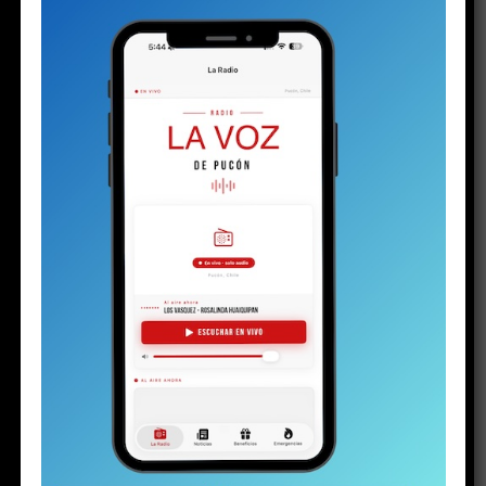
mejilla, enrojecida por el frío invierno puconino. Su
rostro está endurecido. Se nota rabia, enojo e
impotencia. Quizás todo al mismo tiempo. Pero la
parte del enojo aumenta cuando un hombre llega a
su lado.
Ambos son los progenitores del
menor de 16
años detenido el martes
con un arma y drogas, en el
contexto de la investigación por la
riña escolar
viralizada hace algunas semanas. La audiencia de control
de detención en el juzgado de calle Arauco ya había
terminado. El padre llegó tarde. Al parecer, una vez más.
Pero en la justicia hay poco espacio para las emociones.
Minutos antes de esa escena, el joven, con cara de
niño, se presentó ante la jueza del Juzgado de