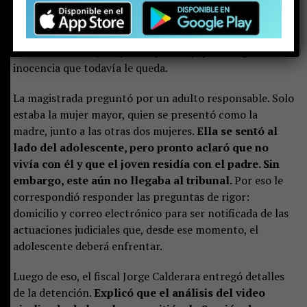
Garantía de Pucón. Con las esposas en sus muñecas,
vestía una parka negra y brillante, zapatillas, un
buzo gris y llevaba el pelo con corte degradado.
Su
rostro serio reflejaba preocupación y quizás algo de la
inocencia que todavía le queda.
La magistrada preguntó por un adulto responsable. Solo
estaba la mujer mayor, quien se presentó como la
madre, junto a las otras dos mujeres.
Ella se sentó al
lado del adolescente, pero pronto aclaró que no
vivía con él y que el joven residía con el padre. Sin
embargo, este aún no llegaba al tribunal.
Por eso le
correspondió responder las preguntas de rigor:
domicilio y correo electrónico para ser notificada de las
actuaciones judiciales que, desde ese momento, el
adolescente deberá enfrentar.
Luego de eso, el fiscal Jorge Calderara entregó detalles
de la detención.
Explicó que el análisis del video