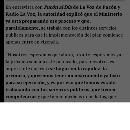
En entrevista con
Pucón al Día
de La Voz de Pucón y
Radio La Voz, la autoridad explicó que el Ministerio
ya está preparando ese proceso y que,
paralelamente, s
e trabaja con los distintos servicios
públicos para que la implementación del plan comience
apenas entre en vigencia.
“Nosotros esperamos que ahora, pronto, esperamos ya
la próxima semana esté publicado, para nosotros es
importante que esto
se haga con la rapidez, la
premura, y queremos tener un instrumento ya listo
para su ejecución, y es por eso que hemos estado
trabajando con los servicios públicos, que tienen
competencias
y que tienen medidas inmediatas, que
estén preparados para ya su implementación”, señaló.
Castillo destacó que el plan representa un desafío de
largo plazo, pero aseguró que las instituciones ya están
preparando las primeras acciones:
“Es un tremendo