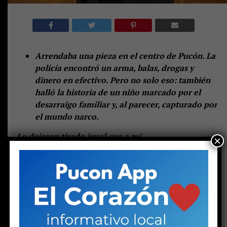
Arrendaba una pieza en el centro de Pucón. La
policía encontró un arma, balas, drogas y
dinero en efectivo. Pero no solo eso: también
halló la historia de un niño marcado por el
desarraigo familiar y, al parecer, capturado por
el mundo narco.
—
Lo dejaron tirado igual que a mí
.
×
Las palabras de una joven en el hall central de espera
del tribunal de Pucón suenan duras. Las escuchan otras
dos mujeres: una de mediana edad y otra mayor. Las tres
se muerden los labios, como haciendo un esfuerzo por
contener las lágrimas. Pero la mayor no puede.
Una
gota brota de sus ojos y rueda lentamente por su