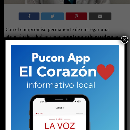
Con el compromiso permanente de entregar una
atención de salud cercana,
oportuna y de excelencia,
×
el Hospital Clínico San Francisco de Pucón continúa
fortaleciendo su equipo médico con la
incorporación del Dr. Diego Sáez, Médico General
con orientación en Medicina Familiar.
Su llegada representa un importante aporte para la
comunidad,
ya que atenderá a pacientes de todas las
edades, desde recién nacidos y niños hasta
adolescentes, adultos y personas mayores,
abordando la salud con una mirada integral que
considera
tanto la prevención como el diagnóstico,
tratamiento y seguimiento de distintas condiciones de
salud.