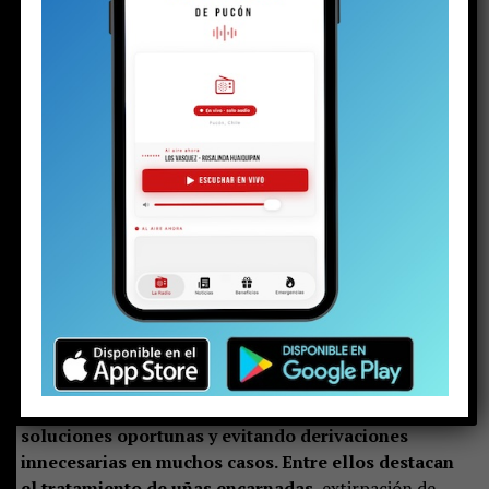
La Medicina Familiar se caracteriza por acompañar a las
personas a lo largo de todo su ciclo vital,
comprendiendo no solo las enfermedades,
sino
también los factores familiares, sociales y de estilo
de vida que influyen en el bienestar de cada
paciente.
Esta visión permite entregar una atención
más personalizada, fortaleciendo la relación médico-
paciente y promoviendo una mejor calidad de vida.
Además de las consultas médicas generales, el Dr. Sáez
realiza diversos procedimientos menores,
ofreciendo
soluciones oportunas y evitando derivaciones
innecesarias en muchos casos. Entre ellos destacan
el tratamiento de uñas encarnadas
, extirpación de