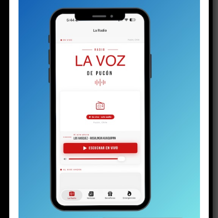
LEGALES
AVISO LEGAL CAUSA V-87-2025
Publicado
2 semanas atrás
en
Julio 23, 2026
Por
Director