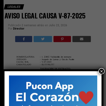
LEGALES
AVISO LEGAL CAUSA V-87-2025
Publicado
2 semanas atrás
en
Julio 23, 2026
Por
Director
×