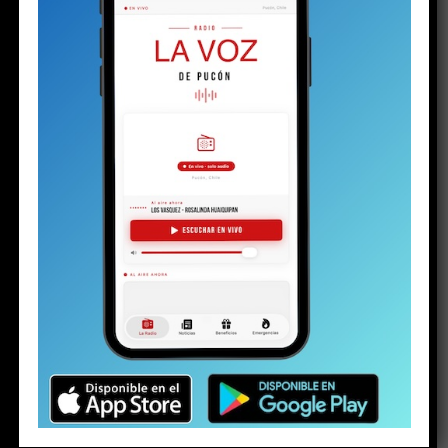
RELATED TOPICS:
EMERGENCIAAGRÍCOLA
KAST
TOMASKAST
NO TE PIERDAS
Senador Miguel Becker pide al Presidente Kast declarar
zona de catástrofe para comunas de La Araucanía
ESTO PODRÍA GUSTARTE
Pucón en la agenda del país
Ruta por la ribera norte del lago Villarrica y
enrolamiento del camino al volcán: los
grandes temas que el alcalde abordó con
Kast