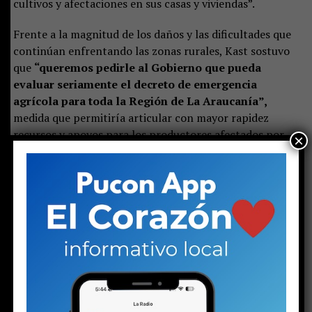
cultivos y afectaciones en sus casas y viviendas”.
Frente a la magnitud de los daños y las dificultades que
continúan enfrentando las zonas rurales, Kast sostuvo
que
“queremos pedirle al Gobierno que pueda
evaluar seriamente el decreto de emergencia
agrícola para toda la Región de La Araucanía”,
medida que permitiría articular con mayor rapidez
recursos y apoyos para los productores afectados por
×
las precipitaciones.
Share this:
Facebook
X