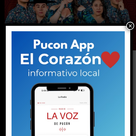
×
Sábado. La destacada agrupación del Biobío llegará
por primera vez al escenario del Lucky 7, donde hará
un recorrido por sus grandes éxitos y sus más
recientes lanzamientos.
La cueca romántica tendrá una cita especial en el
Lucky
7 de Dreams Temuco con el esperado debut de
Entremares, una de las agrupaciones más populares
del género.
La banda se presentará este sábado, no