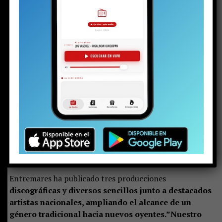
antes de las 22:00 horas, en un espectáculo gratuito
para quienes ingresen al casino.
Nacido en 2012 en la Región del Biobío,
el conjunto se
ha consolidado como uno de los principales
exponentes de la cueca romántica en Chile, gracias a
una propuesta que fusiona el folclore con la balada
y la música popular,
conquistando a públicos de
distintas generaciones.
Entremares ha publicado tres producciones
discográficas y diversos sencillos junto a destacados
artistas nacionales, ampliando el alcance de un
género tradicional hacia nuevos oyentes.”Nuestro