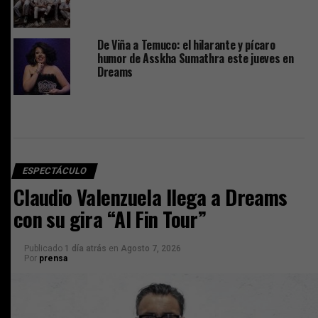
De Viña a Temuco: el hilarante y pícaro
humor de Asskha Sumathra este jueves en
Dreams
ESPECTÁCULO
Claudio Valenzuela llega a Dreams
con su gira “Al Fin Tour”
Publicado
1 día atrás
en
Agosto 7, 2026
Por
prensa