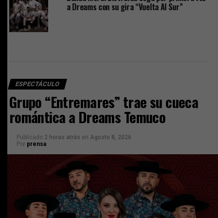
a Dreams con su gira “Vuelta Al Sur”
ESPECTÁCULO
Grupo “Entremares” trae su cueca
romántica a Dreams Temuco
Publicado
2 horas atrás
en
Agosto 8, 2026
Por
prensa