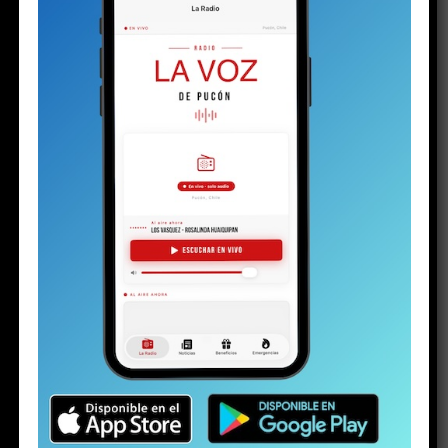
OPINIÓN
8 meses atrás
Parquímetro virtual: cuando la tecnología se
vuelve indolente
OPINIÓN
9 meses atrás
Kast: que no se mueva ni un milímetro
OPINIÓN
9 meses atrás
El camino de Jara en la segunda vuelta