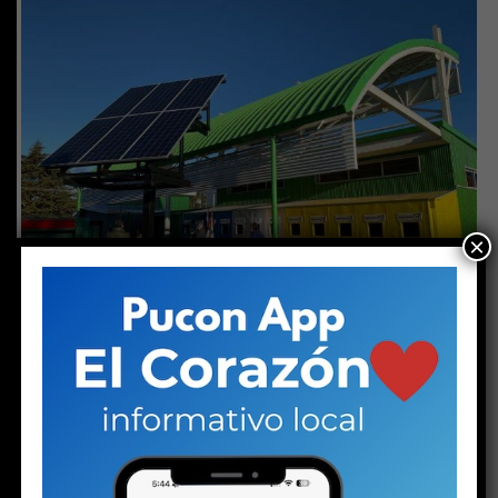
×
OPINIÓN
8 meses atrás
Tratamiento de la basura en Pucón
OPINIÓN
8 meses atrás
Seguridad pública en Pucón: el “chancho tirado”