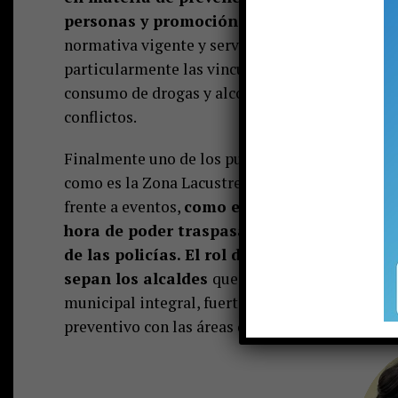
personas y promoción de la convivencia ve
normativa vigente y servicios disponibles en se
particularmente las vinculadas a la violencia in
consumo de drogas y alcohol, además de imple
conflictos.
Finalmente uno de los puntos que son importan
como es la Zona Lacustres, es que se podrán cre
frente a eventos,
como el IRONMAN, así como 
hora de poder traspasar los límites comu
de las policías. El rol de los municipios n
sepan los alcaldes
que no basta con contrata
municipal integral, fuertemente vinculada con l
preventivo con las áreas de salud y educación m