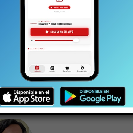
cinal.
Asimismo, podrá orientar e informar sobre la
guridad pública, atender y asistir a víctimas,
trafamiliar (VIF), prevención y rehabilitación del
mentar mecanismos alternativos de resolución de
tes en territorios donde hay más de un municipio,
ar convenios entre los municipios, tanto en lo particular
durante el año. Esto último es relevante a la
nales cuando se colabore en algún procedimiento
o es disponer de policías municipales, de ahí que
r ex uniformados, sino avanzar en una seguridad
a gestión de riesgos y desastres, así como un trabajo
unicipal.