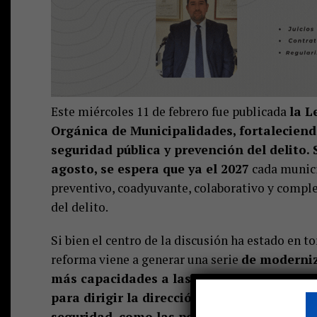
Este miércoles 11 de febrero fue publicada
la L
Orgánica de Municipalidades, fortaleciend
seguridad pública y prevención del delito. 
agosto, se espera que ya el 2027
cada munici
preventivo, coadyuvante, colaborativo y compl
del delito.
Si bien el centro de la discusión ha estado en to
reforma viene a generar una serie
de moderniz
más capacidades a las direcciones municipa
para dirigir la dirección, dinámicas locale
seguridad, como las policías y el Ministeri