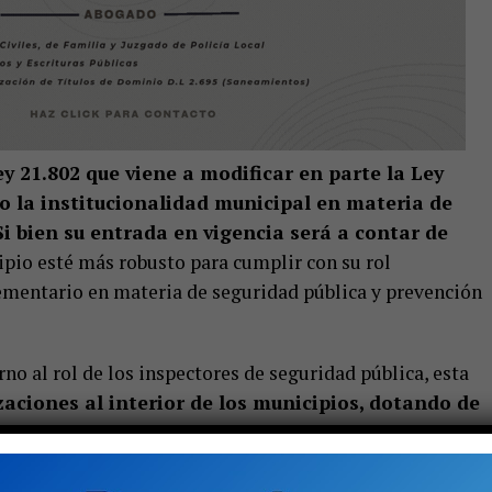
ey 21.802 que viene a modificar en parte la Ley
o la institucionalidad municipal en materia de
Si bien su entrada en vigencia será a contar de
pio esté más robusto para cumplir con su rol
ementario en materia de seguridad pública y prevención
rno al rol de los inspectores de seguridad pública, esta
aciones al interior de los municipios, dotando de
les de seguridad pública. Esto incluye requisitos
s de coordinación con las instituciones públicas de
o Público
, pero también, la necesidad de someterse a