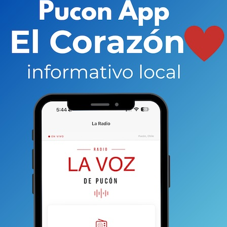
cionarios y autoridades municipales. Esto último, fue
ar los votos para su aprobación en el Congreso Nacional.
ograma del gobierno del Presidente Boric, sin embargo, el
ario de Prevención del Delito hoy en el Banco
omprender la importancia del carácter multinivel
Hoy podemos decir que tendremos una nueva
 estando a la espera de avanzar a nivel regional.
ítica pública nacional, sin embargo, tanto los gobiernos
es de coproducción, en lo particular en prevención del
s alcaldes. Claro, hay algunos que ven puros problemas
a oportunidad de apitutar cercanos y otros aun sin
r mayores niveles de confianza y legitimidad de
pública. Las direcciones podrán impulsar acciones
ión y asistencia a víctimas, protección de las