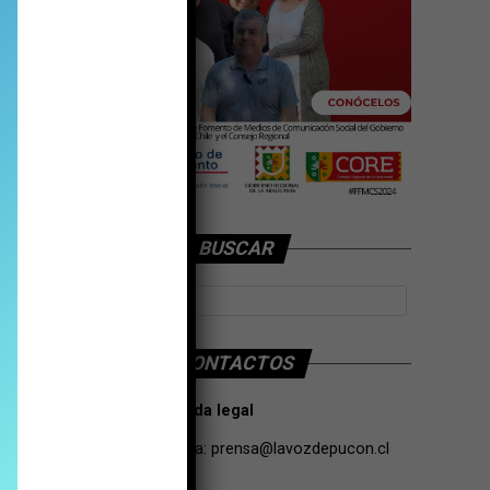
BUSCAR
CONTACTOS
Tarifas Propaganda legal
Contacto de Prensa:
prensa@lavozdepucon.cl
+56957093239.