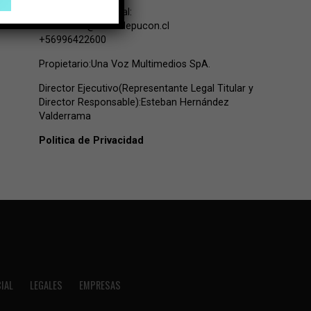
Contacto Comercial:
comercial@lavozdepucon.cl
+56996422600
Propietario:Una Voz Multimedios SpA.
Director Ejecutivo(Representante Legal Titular y
Director Responsable):Esteban Hernández
Valderrama
Politica de Privacidad
IAL
LEGALES
EMPRESAS