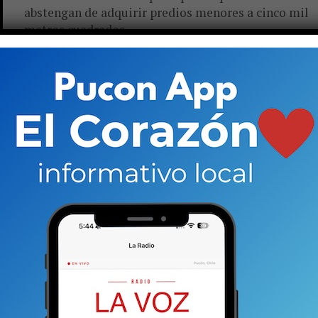
abstengan de adquirir predios menores a cinco mil
metros cuadrados....
ACTUALIDAD
8 años atrás
Fiscalía investiga “loteos brujos”:
vendedores arriesgan hasta diez años
de presidio
Dirección de Obras municipales ha pesquisado
alrededor de 150 casos y ha realizado 60 denuncias
al Ministerio Público local. Arremetida apunta a
evitar que proliferen estos...