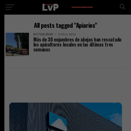
All posts tagged "Apiarios"
ACTUALIDAD
3 años atrás
Más de 30 enjambres de abejas han rescatado
los apicultores locales en las últimas tres
semanas