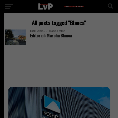
All posts tagged "Blanca"
EDITORIAL
8 años atrás
Editorial: Marcha Blanca