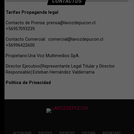
CONTACTOS
Tarifas Propaganda legal
Contacto de Prensa:
prensa@lavozdepucon.cl
+56957093239.
Contacto Comercial:
comercial@lavozdepucon.cl
+56996422600
Propietario:Una Voz Multimedios SpA.
Director Ejecutivo(Representante Legal Titular y Director
Responsable):Esteban Hernández Valderrama
Politica de Privacidad
ACTUALIDAD
POLITICA
DEPORTES
CULTURA
REPORTAJES