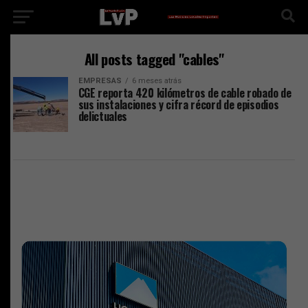
All posts tagged "cables"
EMPRESAS
6 meses atrás
CGE reporta 420 kilómetros de cable robado de
sus instalaciones y cifra récord de episodios
delictuales