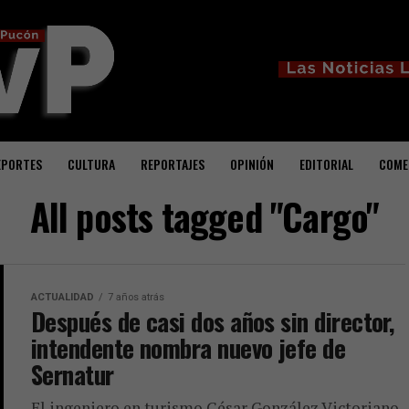
EPORTES
CULTURA
REPORTAJES
OPINIÓN
EDITORIAL
COME
All posts tagged "Cargo"
ACTUALIDAD
7 años atrás
Después de casi dos años sin director,
intendente nombra nuevo jefe de
Sernatur
El ingeniero en turismo César González Victoriano