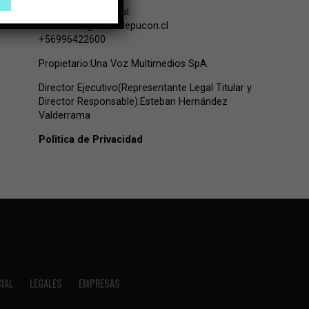
Contacto Comercial:
comercial@lavozdepucon.cl
+56996422600
Propietario:Una Voz Multimedios SpA.
Director Ejecutivo(Representante Legal Titular y
Director Responsable):Esteban Hernández
Valderrama
Politica de Privacidad
IAL
LEGALES
EMPRESAS