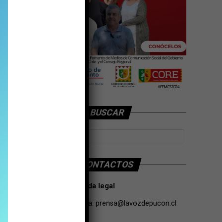
BUSCAR
CONTACTOS
Tarifas Propaganda legal
Contacto de Prensa:
prensa@lavozdepucon.cl
+56957093239.