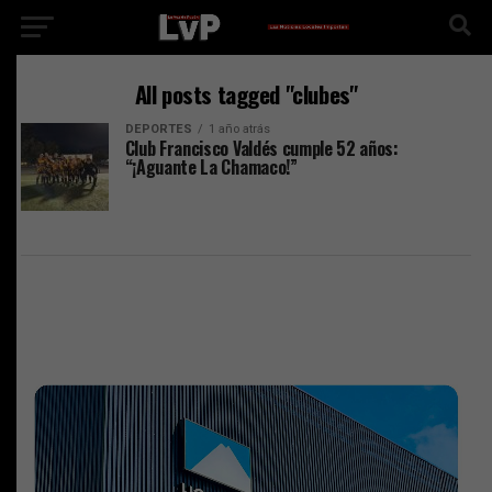
All posts tagged "clubes"
DEPORTES
1 año atrás
Club Francisco Valdés cumple 52 años:
“¡Aguante La Chamaco!”