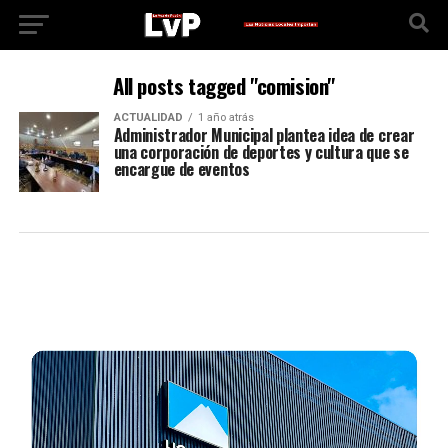
All posts tagged "comision"
ACTUALIDAD
1 año atrás
Administrador Municipal plantea idea de crear
una corporación de deportes y cultura que se
encargue de eventos