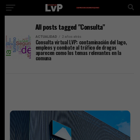
All posts tagged "Consulta"
ACTUALIDAD
2 años atrás
Consulta virtual LVP: contaminación del lago,
empleos y combate al tráfico de drogas
aparecen como los temas relevantes en la
comuna