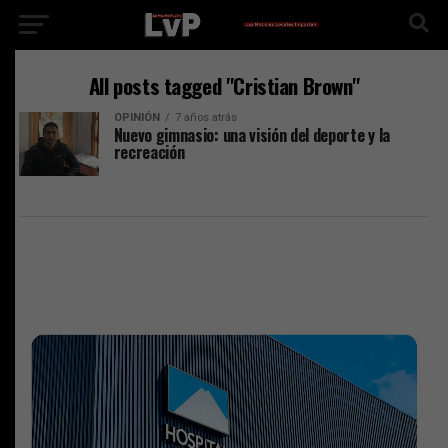
All posts tagged "Cristian Brown"
OPINIÓN
7 años atrás
Nuevo gimnasio: una visión del deporte y la
recreación