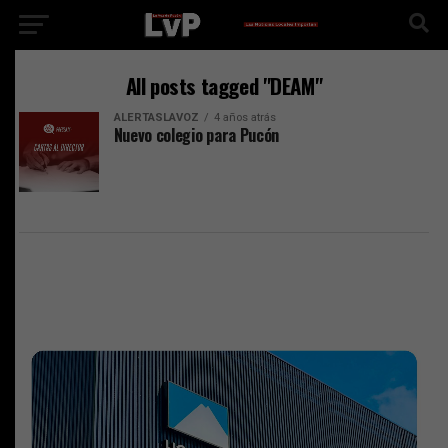
All posts tagged "DEAM"
ALERTASLAVOZ
4 años atrás
Nuevo colegio para Pucón