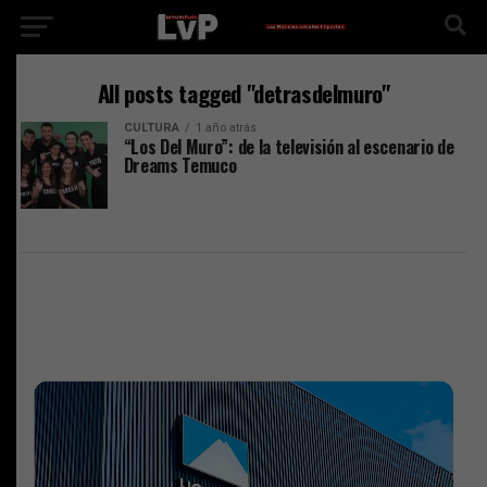
All posts tagged "detrasdelmuro"
CULTURA
1 año atrás
“Los Del Muro”: de la televisión al escenario de
Dreams Temuco