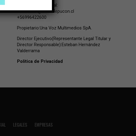
Contacto Comercial:
comercial@lavozdepucon.cl
+56996422600
Propietario:Una Voz Multimedios SpA.
Director Ejecutivo(Representante Legal Titular y
Director Responsable):Esteban Hernández
Valderrama
Politica de Privacidad
IAL
LEGALES
EMPRESAS