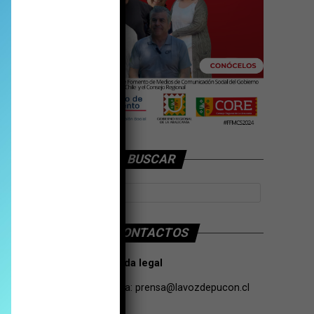
BUSCAR
CONTACTOS
Tarifas Propaganda legal
Contacto de Prensa:
prensa@lavozdepucon.cl
+56957093239.