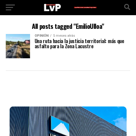
All posts tagged "EmilioUlloa"
OPINIÓN
5 meses atrás
Una ruta hacia la justicia territorial: más que
asfalto para la Zona Lacustre