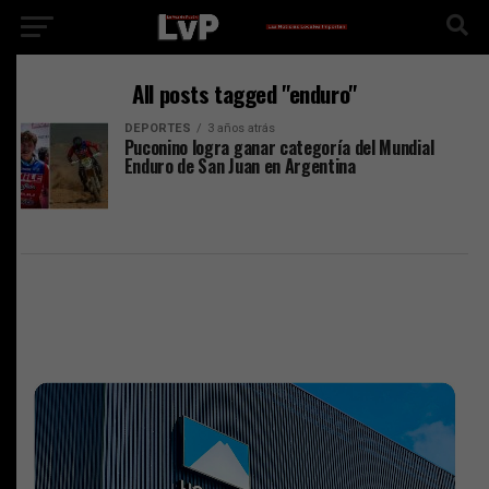
All posts tagged "enduro"
DEPORTES
3 años atrás
Puconino logra ganar categoría del Mundial
Enduro de San Juan en Argentina