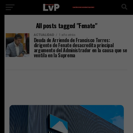
All posts tagged "Fenate"
ACTUALIDAD
1 año atrás
Deuda de Arriendo de Francisco Torres:
dirigente de Fenate desacredita principal
argumento del Administrador en la causa que se
ventila en la Suprema