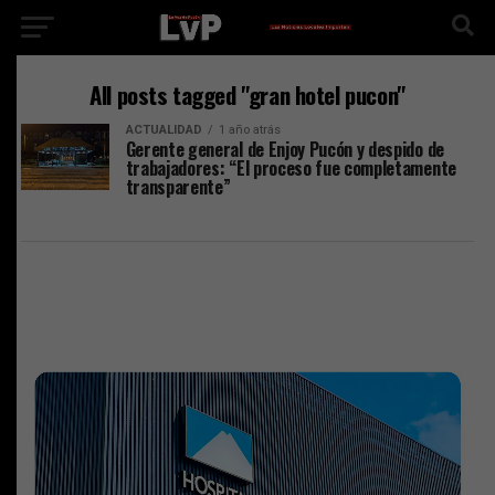
All posts tagged "gran hotel pucon"
ACTUALIDAD
1 año atrás
Gerente general de Enjoy Pucón y despido de
trabajadores: “El proceso fue completamente
transparente”