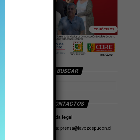
BUSCAR
CONTACTOS
Tarifas Propaganda legal
Contacto de Prensa:
prensa@lavozdepucon.cl
+56957093239.