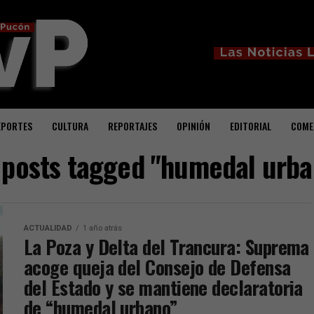
EPORTES
CULTURA
REPORTAJES
OPINIÓN
EDITORIAL
COME
l posts tagged "humedal urba
ACTUALIDAD
1 año atrás
La Poza y Delta del Trancura: Suprema
acoge queja del Consejo de Defensa
del Estado y se mantiene declaratoria
de “humedal urbano”