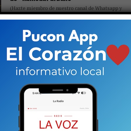
(Hazte miembro de nuestro canal de Whatsapp y
recibe las noticias primero) Tardó prácticamente
un año desde que el Consejo de Defensa del estado
(CDE) ingresara...