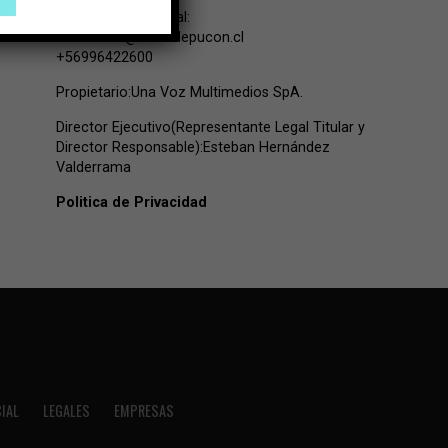
Contacto Comercial:
comercial@lavozdepucon.cl
+56996422600
Propietario:Una Voz Multimedios SpA.
Director Ejecutivo(Representante Legal Titular y
Director Responsable):Esteban Hernández
Valderrama
Politica de Privacidad
IAL
LEGALES
EMPRESAS