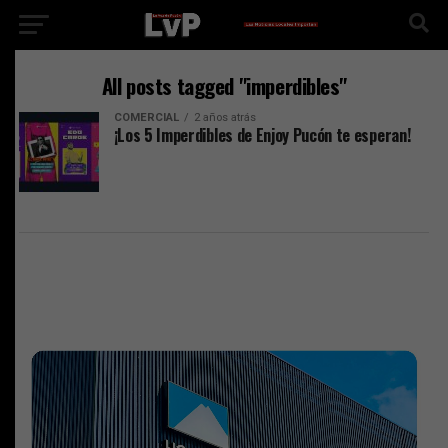
All posts tagged "imperdibles"
COMERCIAL
2 años atrás
¡Los 5 Imperdibles de Enjoy Pucón te esperan!