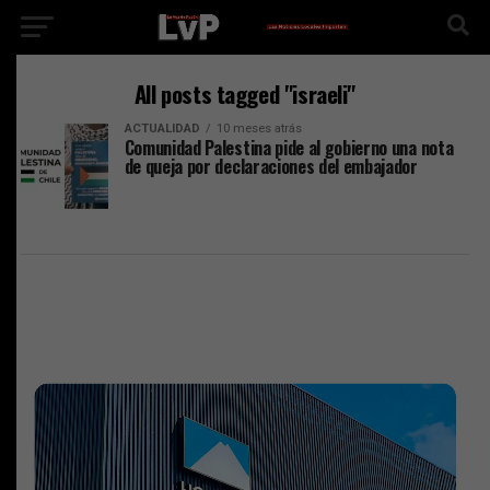
All posts tagged "israeli"
ACTUALIDAD
10 meses atrás
Comunidad Palestina pide al gobierno una nota
de queja por declaraciones del embajador