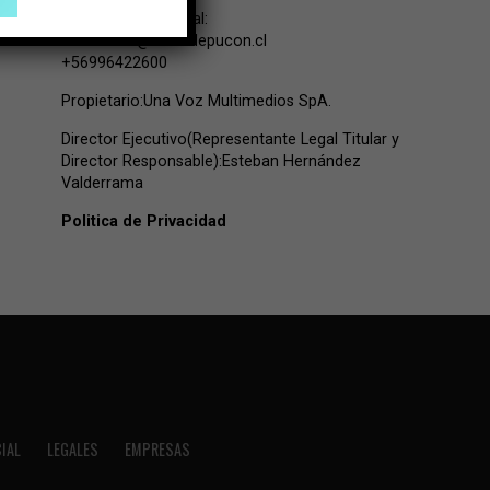
Contacto Comercial:
comercial@lavozdepucon.cl
+56996422600
Propietario:Una Voz Multimedios SpA.
Director Ejecutivo(Representante Legal Titular y
Director Responsable):Esteban Hernández
Valderrama
Politica de Privacidad
IAL
LEGALES
EMPRESAS