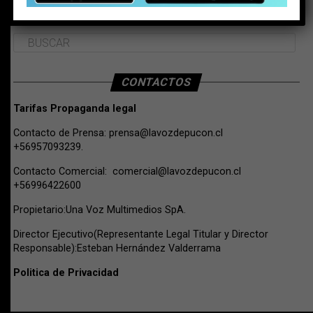
BUSCAR
CONTACTOS
Tarifas Propaganda legal
Contacto de Prensa:
prensa@lavozdepucon.cl
+56957093239.
Contacto Comercial:
comercial@lavozdepucon.cl
+56996422600
Propietario:Una Voz Multimedios SpA.
Director Ejecutivo(Representante Legal Titular y Director
Responsable):Esteban Hernández Valderrama
Politica de Privacidad