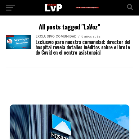
All posts tagged "LaVoz"
EXCLUSIVO COMUNIDAD
6 años atrás
Exclusivo para nuestra comunidad: director del
hospital revela detalles inéditos sobre el brote
de Covid en el centro asistencial