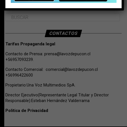
BUSCAR
CONTACTOS
Tarifas Propaganda legal
Contacto de Prensa:
prensa@lavozdepucon.cl
+56957093239.
Contacto Comercial:
comercial@lavozdepucon.cl
+56996422600
Propietario:Una Voz Multimedios SpA.
Director Ejecutivo(Representante Legal Titular y Director
Responsable):Esteban Hernández Valderrama
Politica de Privacidad